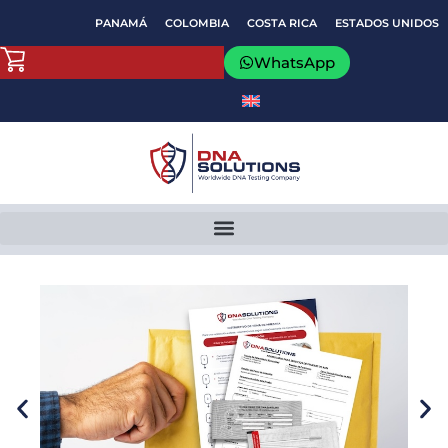
Ir
PANAMÁ
COLOMBIA
COSTA RICA
ESTADOS UNIDOS
al
contenido
WhatsApp