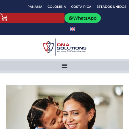
Ir
PANAMÁ
COLOMBIA
COSTA RICA
ESTADOS UNIDOS
al
contenido
WhatsApp