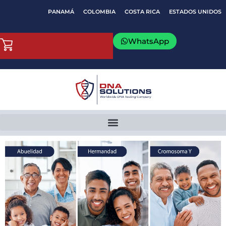
Ir
PANAMÁ
COLOMBIA
COSTA RICA
ESTADOS UNIDOS
al
contenido
WhatsApp