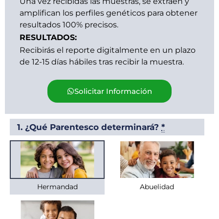
Una vez recibidas las muestras, se extraen y
amplifican los perfiles genéticos para obtener
resultados 100% precisos.
RESULTADOS:
Recibirás el reporte digitalmente en un plazo
de 12-15 días hábiles tras recibir la muestra.
Solicitar Información
Prueba
1. ¿Qué Parentesco determinará?
*
de
Parentesco
-
Colombia
cantidad
Hermandad
Abuelidad